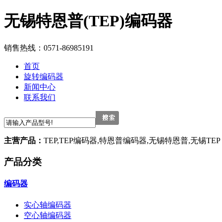
无锡特恩普(TEP)编码器
销售热线：0571-86985191
首页
旋转编码器
新闻中心
联系我们
主营产品：
TEP,TEP编码器,特恩普编码器,无锡特恩普,无锡TEP
产品分类
编码器
实心轴编码器
空心轴编码器