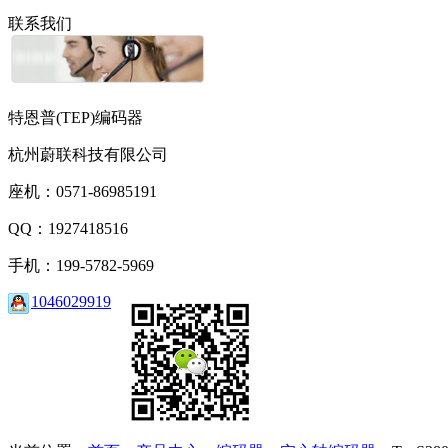
联系我们
特恩普(TEP)编码器
杭州蔚联科技有限公司
座机：0571-86985191
QQ：1927418516
手机：199-5782-5969
1046029919