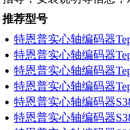
推荐型号
特恩普实心轴编码器TepS38
特恩普实心轴编码器TepS38
特恩普实心轴编码器TepS3
特恩普实心轴编码器TepS38
特恩普实心轴编码器S3806
特恩普实心轴编码器S3806